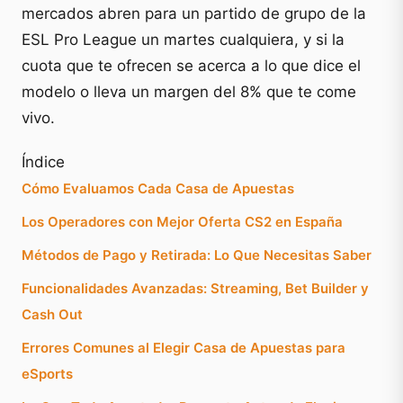
mercados abren para un partido de grupo de la
ESL Pro League un martes cualquiera, y si la
cuota que te ofrecen se acerca a lo que dice el
modelo o lleva un margen del 8% que te come
vivo.
Índice
Cómo Evaluamos Cada Casa de Apuestas
Los Operadores con Mejor Oferta CS2 en España
Métodos de Pago y Retirada: Lo Que Necesitas Saber
Funcionalidades Avanzadas: Streaming, Bet Builder y
Cash Out
Errores Comunes al Elegir Casa de Apuestas para
eSports