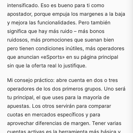
intensificado. Eso es bueno para ti como
apostador, porque empuja los margenes a la baja
y mejora las funcionalidades. Pero también
significa que hay más ruido – más bonos
ruidosos, más promociones que suenan bien
pero tienen condiciones inútiles, más operadores
que anuncian «eSports» en su página principal
sin que la oferta real lo justifique.
Mi consejo práctico: abre cuenta en dos o tres
operadores de los dos primeros grupos. Uno será
tu principal, el que uses para la mayoría de
apuestas. Los otros servirán para comparar
cuotas en mercados específicos y para
aprovechar diferencias de margen. Tener varias
cuentas activas es la herramienta más básica y