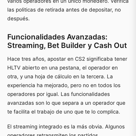
varios operadores en un único monedero. Verifica
las politicas de retirada antes de depositar, no
después.
Funcionalidades Avanzadas:
Streaming, Bet Builder y Cash Out
Hace tres años, apostar en CS2 significaba tener
HLTV abierto en una pestana, el operador en
otra, y una hoja de cálculo en la tercera. La
experiencia ha mejorado, pero no en todos los
operadores por igual. Las funcionalidades
avanzadas son lo que separa a un operador que
te facilita el trabajo de uno que te lo complica.
El streaming integrado es la más obvia. Algunos
operadores retransmiten los partidos