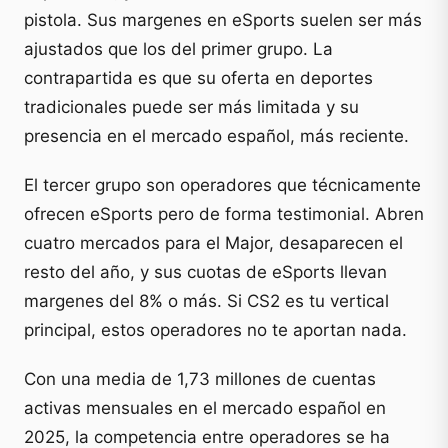
pistola. Sus margenes en eSports suelen ser más
ajustados que los del primer grupo. La
contrapartida es que su oferta en deportes
tradicionales puede ser más limitada y su
presencia en el mercado español, más reciente.
El tercer grupo son operadores que técnicamente
ofrecen eSports pero de forma testimonial. Abren
cuatro mercados para el Major, desaparecen el
resto del año, y sus cuotas de eSports llevan
margenes del 8% o más. Si CS2 es tu vertical
principal, estos operadores no te aportan nada.
Con una media de 1,73 millones de cuentas
activas mensuales en el mercado español en
2025, la competencia entre operadores se ha