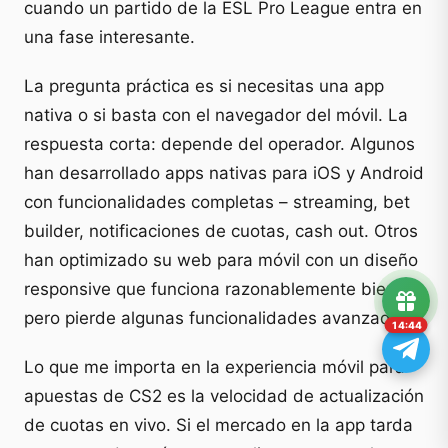
cuando un partido de la ESL Pro League entra en
una fase interesante.
La pregunta práctica es si necesitas una app
nativa o si basta con el navegador del móvil. La
respuesta corta: depende del operador. Algunos
han desarrollado apps nativas para iOS y Android
con funcionalidades completas – streaming, bet
builder, notificaciones de cuotas, cash out. Otros
han optimizado su web para móvil con un diseño
responsive que funciona razonablemente bien
pero pierde algunas funcionalidades avanzadas.
14:43
Lo que me importa en la experiencia móvil para
apuestas de CS2 es la velocidad de actualización
de cuotas en vivo. Si el mercado en la app tarda