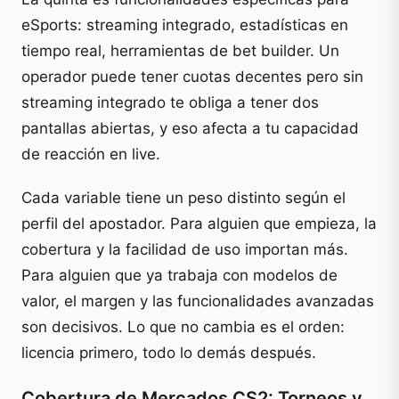
eSports: streaming integrado, estadísticas en
tiempo real, herramientas de bet builder. Un
operador puede tener cuotas decentes pero sin
streaming integrado te obliga a tener dos
pantallas abiertas, y eso afecta a tu capacidad
de reacción en live.
Cada variable tiene un peso distinto según el
perfil del apostador. Para alguien que empieza, la
cobertura y la facilidad de uso importan más.
Para alguien que ya trabaja con modelos de
valor, el margen y las funcionalidades avanzadas
son decisivos. Lo que no cambia es el orden:
licencia primero, todo lo demás después.
Cobertura de Mercados CS2: Torneos y