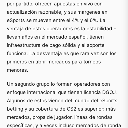
por partido, ofrecen apuestas en vivo con
actualización razonable, y sus margenes en
eSports se mueven entre el 4% y el 6%. La
ventaja de estos operadores es la estabilidad –
llevan años en el mercado español, tienen
infraestructura de pago sólida y el soporte
funciona. La desventaja es que rara vez son los
primeros en abrir mercados para torneos
menores.
Un segundo grupo lo forman operadores con
enfoque internacional que tienen licencia DGOJ.
Algunos de estos vienen del mundo del eSports
betting y su cobertura de CS2 es superior: más
mercados, props de jugador, líneas de rondas
específicas, y a veces incluso mercados de ronda