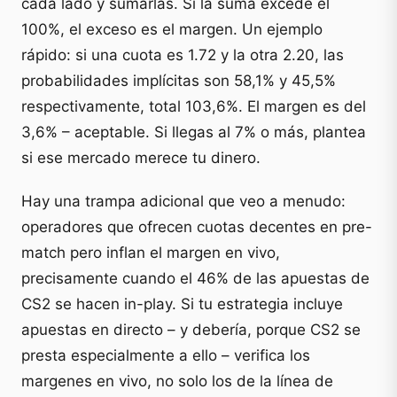
cada lado y sumarlas. Si la suma excede el
100%, el exceso es el margen. Un ejemplo
rápido: si una cuota es 1.72 y la otra 2.20, las
probabilidades implícitas son 58,1% y 45,5%
respectivamente, total 103,6%. El margen es del
3,6% – aceptable. Si llegas al 7% o más, plantea
si ese mercado merece tu dinero.
Hay una trampa adicional que veo a menudo:
operadores que ofrecen cuotas decentes en pre-
match pero inflan el margen en vivo,
precisamente cuando el 46% de las apuestas de
CS2 se hacen in-play. Si tu estrategia incluye
apuestas en directo – y debería, porque CS2 se
presta especialmente a ello – verifica los
margenes en vivo, no solo los de la línea de