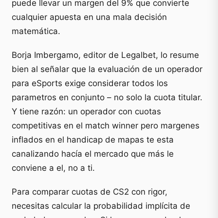
puede llevar un margen del 9% que convierte
cualquier apuesta en una mala decisión
matemática.
Borja Imbergamo, editor de Legalbet, lo resume
bien al señalar que la evaluación de un operador
para eSports exige considerar todos los
parametros en conjunto – no solo la cuota titular.
Y tiene razón: un operador con cuotas
competitivas en el match winner pero margenes
inflados en el handicap de mapas te esta
canalizando hacía el mercado que más le
conviene a el, no a ti.
Para comparar cuotas de CS2 con rigor,
necesitas calcular la probabilidad implícita de