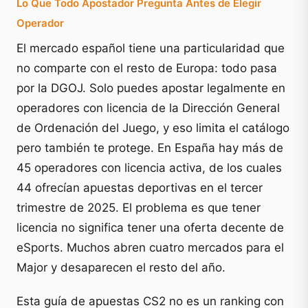
Lo Que Todo Apostador Pregunta Antes de Elegir
Operador
El mercado español tiene una particularidad que
no comparte con el resto de Europa: todo pasa
por la DGOJ. Solo puedes apostar legalmente en
operadores con licencia de la Dirección General
de Ordenación del Juego, y eso limita el catálogo
pero también te protege. En España hay más de
45 operadores con licencia activa, de los cuales
44 ofrecían apuestas deportivas en el tercer
trimestre de 2025. El problema es que tener
licencia no significa tener una oferta decente de
eSports. Muchos abren cuatro mercados para el
Major y desaparecen el resto del año.
Esta guía de apuestas CS2 no es un ranking con