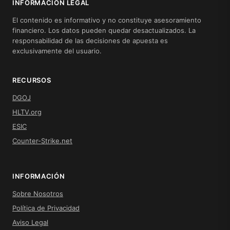
INFORMACIÓN LEGAL
El contenido es informativo y no constituye asesoramiento
financiero. Los datos pueden quedar desactualizados. La
responsabilidad de las decisiones de apuesta es
exclusivamente del usuario.
RECURSOS
DGOJ
HLTV.org
ESIC
Counter-Strike.net
INFORMACIÓN
Sobre Nosotros
Política de Privacidad
Aviso Legal