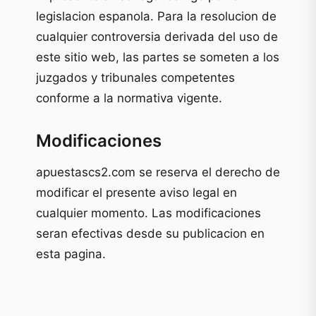
legislacion espanola. Para la resolucion de
cualquier controversia derivada del uso de
este sitio web, las partes se someten a los
juzgados y tribunales competentes
conforme a la normativa vigente.
Modificaciones
apuestascs2.com se reserva el derecho de
modificar el presente aviso legal en
cualquier momento. Las modificaciones
seran efectivas desde su publicacion en
esta pagina.