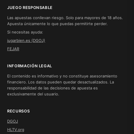
JUEGO RESPONSABLE
Las apuestas conllevan riesgo. Solo para mayores de 18 años.
Apuesta únicamente lo que puedas permitirte perder.
Si necesitas ayuda:
jugarbien.es (DGOJ)
FEJAR
INFORMACIÓN LEGAL
El contenido es informativo y no constituye asesoramiento
financiero. Los datos pueden quedar desactualizados. La
responsabilidad de las decisiones de apuesta es
exclusivamente del usuario.
RECURSOS
DGOJ
HLTV.org