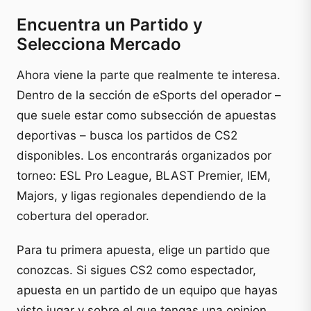
Encuentra un Partido y
Selecciona Mercado
Ahora viene la parte que realmente te interesa.
Dentro de la sección de eSports del operador –
que suele estar como subsección de apuestas
deportivas – busca los partidos de CS2
disponibles. Los encontrarás organizados por
torneo: ESL Pro League, BLAST Premier, IEM,
Majors, y ligas regionales dependiendo de la
cobertura del operador.
Para tu primera apuesta, elige un partido que
conozcas. Si sigues CS2 como espectador,
apuesta en un partido de un equipo que hayas
visto jugar y sobre el que tengas una opinion