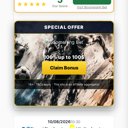
★★★★★
Our Score
Visit Boomerang Bet
SPECIAL OFFER
100% up to 100$
Claim Bonus
18+ · T&Cs apply · This site is an affiliate aggregator.
10/08/2026
10:30