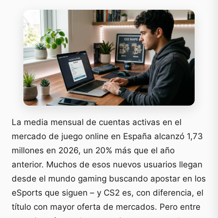
La media mensual de cuentas activas en el
mercado de juego online en España alcanzó 1,73
millones en 2026, un 20% más que el año
anterior. Muchos de esos nuevos usuarios llegan
desde el mundo gaming buscando apostar en los
eSports que siguen – y CS2 es, con diferencia, el
título con mayor oferta de mercados. Pero entre