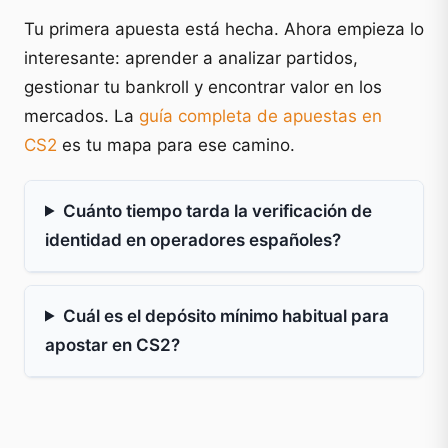
Tu primera apuesta está hecha. Ahora empieza lo
interesante: aprender a analizar partidos,
gestionar tu bankroll y encontrar valor en los
mercados. La
guía completa de apuestas en
CS2
es tu mapa para ese camino.
Cuánto tiempo tarda la verificación de
identidad en operadores españoles?
Cuál es el depósito mínimo habitual para
apostar en CS2?