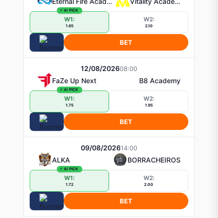
Eternal Fire Academy
Vitality Academy
⚡ AI PICK
W1:
W2:
1.65
2.10
BET
12/08/2026
08:00
FaZe Up Next
B8 Academy
⚡ AI PICK
W1:
W2:
1.75
1.95
BET
09/08/2026
14:00
ALKA
BORRACHEIROS
⚡ AI PICK
W1:
W2:
1.72
2.00
BET