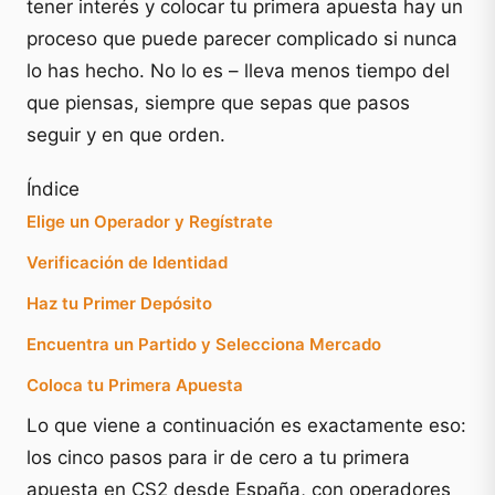
tener interés y colocar tu primera apuesta hay un
proceso que puede parecer complicado si nunca
lo has hecho. No lo es – lleva menos tiempo del
que piensas, siempre que sepas que pasos
seguir y en que orden.
Índice
Elige un Operador y Regístrate
Verificación de Identidad
Haz tu Primer Depósito
Encuentra un Partido y Selecciona Mercado
Coloca tu Primera Apuesta
Lo que viene a continuación es exactamente eso:
los cinco pasos para ir de cero a tu primera
apuesta en CS2 desde España, con operadores