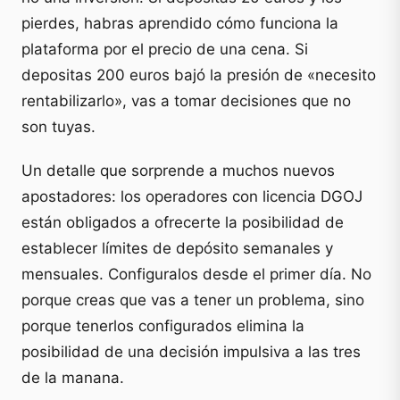
pierdes, habras aprendido cómo funciona la
plataforma por el precio de una cena. Si
depositas 200 euros bajó la presión de «necesito
rentabilizarlo», vas a tomar decisiones que no
son tuyas.
Un detalle que sorprende a muchos nuevos
apostadores: los operadores con licencia DGOJ
están obligados a ofrecerte la posibilidad de
establecer límites de depósito semanales y
mensuales. Configuralos desde el primer día. No
porque creas que vas a tener un problema, sino
porque tenerlos configurados elimina la
posibilidad de una decisión impulsiva a las tres
de la manana.