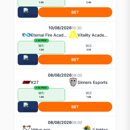
1.50
2.40
BET
10/08/2026
10:30
Eternal Fire Academy
Vitality Academy
⚡ AI PICK
W1:
W2:
1.65
2.10
BET
08/08/2026
09:00
K27
Sinners Esports
⚡ AI PICK
W1:
W2:
1.85
1.85
BET
08/08/2026
09:00
Virtus.pro
JiJieHao