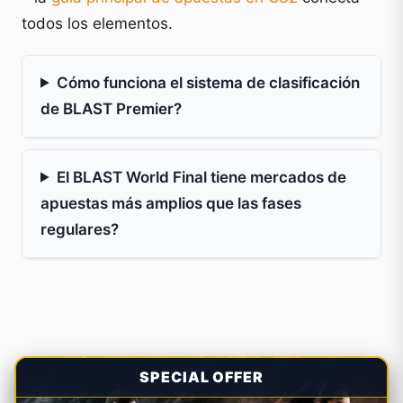
todos los elementos.
Cómo funciona el sistema de clasificación
de BLAST Premier?
El BLAST World Final tiene mercados de
apuestas más amplios que las fases
regulares?
SPECIAL OFFER