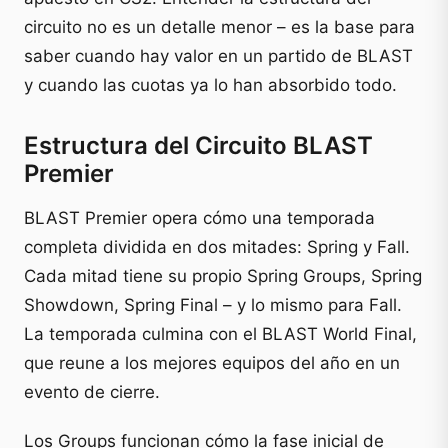
circuito no es un detalle menor – es la base para
saber cuando hay valor en un partido de BLAST
y cuando las cuotas ya lo han absorbido todo.
Estructura del Circuito BLAST
Premier
BLAST Premier opera cómo una temporada
completa dividida en dos mitades: Spring y Fall.
Cada mitad tiene su propio Spring Groups, Spring
Showdown, Spring Final – y lo mismo para Fall.
La temporada culmina con el BLAST World Final,
que reune a los mejores equipos del año en un
evento de cierre.
Los Groups funcionan cómo la fase inicial de