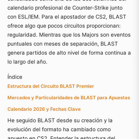
calendario profesional de Counter-Strike junto
con ESL/IEM. Para el apostador de CS2, BLAST
ofrece algo que pocos circuitos proporcionan:
regularidad. Mientras que los Majors son eventos
puntuales con meses de separación, BLAST
genera partidos de alto nivel de forma continua a
lo largo del año.
Índice
Estructura del Circuito BLAST Premier
Mercados y Particularidades de BLAST para Apuestas
Calendario 2026 y Fechas Clave
He seguido BLAST desde su creación y la
evolución del formato ha cambiado como
apuesto en CS2. Entender la estructura del