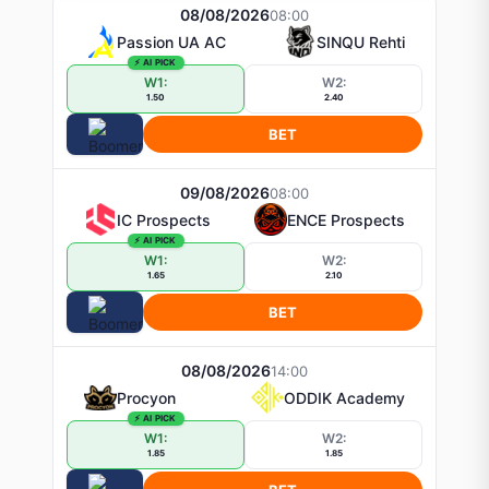
08/08/2026
08:00
Passion UA AC
SINQU Rehti
⚡ AI PICK
W1:
W2:
1.50
2.40
BET
09/08/2026
08:00
IC Prospects
ENCE Prospects
⚡ AI PICK
W1:
W2:
1.65
2.10
BET
08/08/2026
14:00
Procyon
ODDIK Academy
⚡ AI PICK
W1:
W2:
1.85
1.85