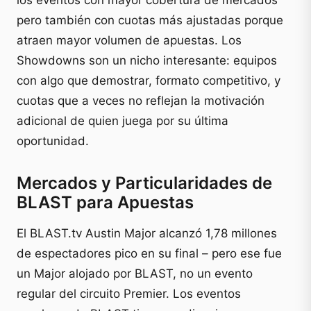
pero también con cuotas más ajustadas porque
atraen mayor volumen de apuestas. Los
Showdowns son un nicho interesante: equipos
con algo que demostrar, formato competitivo, y
cuotas que a veces no reflejan la motivación
adicional de quien juega por su última
oportunidad.
Mercados y Particularidades de
BLAST para Apuestas
El BLAST.tv Austin Major alcanzó 1,78 millones
de espectadores pico en su final – pero ese fue
un Major alojado por BLAST, no un evento
regular del circuito Premier. Los eventos