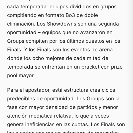
cada temporada: equipos divididos en grupos
compitiendo en formato Bo3 de doble
eliminación. Los Showdowns son una segunda
oportunidad – equipos que no avanzaron en
Groups compiten por los últimos puestos en los
Finals. Y los Finals son los eventos de arena
donde los ocho mejores de cada mitad de
temporada se enfrentan en un bracket con prize
pool mayor.
Para el apostador, está estructura crea ciclos
predecibles de oportunidad. Los Groups son la
fase con mayor densidad de partidos y menor
atención mediatica relativa, lo que a veces
genera ineficiencias en las cuotas. Los Finals son
los eventos con mayor cobertura de mercados