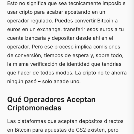
Esto no significa que sea tecnicamente imposible
usar cripto para acabar apostando en un
operador regulado. Puedes convertir Bitcoin a
euros en un exchange, transferir esos euros a tu
cuenta bancaria y depositar desde ahí en el
operador. Pero ese proceso implica comisiones
de conversión, tiempos de espera y, sobre todo,
la misma verificación de identidad que tendrias
que hacer de todos modos. La cripto no te ahorra
ningún pasó – solo anade uno.
Qué Operadores Aceptan
Criptomonedas
Las plataformas que aceptan depósitos directos
en Bitcoin para apuestas de CS2 existen, pero