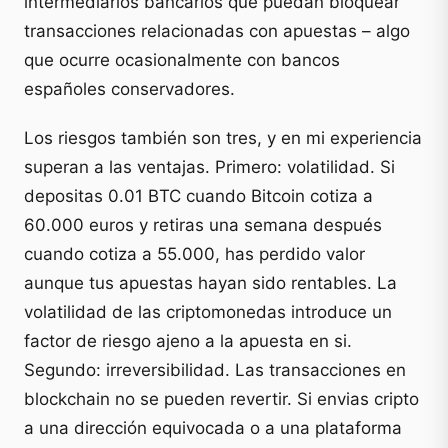
intermediarios bancarios que puedan bloquear
transacciones relacionadas con apuestas – algo
que ocurre ocasionalmente con bancos
españoles conservadores.
Los riesgos también son tres, y en mi experiencia
superan a las ventajas. Primero: volatilidad. Si
depositas 0.01 BTC cuando Bitcoin cotiza a
60.000 euros y retiras una semana después
cuando cotiza a 55.000, has perdido valor
aunque tus apuestas hayan sido rentables. La
volatilidad de las criptomonedas introduce un
factor de riesgo ajeno a la apuesta en si.
Segundo: irreversibilidad. Las transacciones en
blockchain no se pueden revertir. Si envias cripto
a una dirección equivocada o a una plataforma