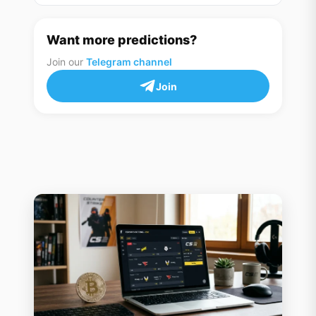
Want more predictions?
Join our
Telegram channel
Join