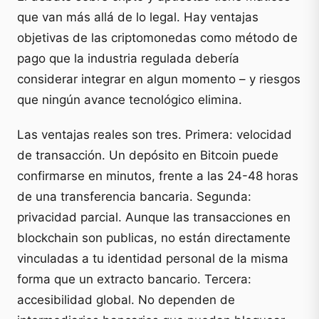
que van más allá de lo legal. Hay ventajas
objetivas de las criptomonedas como método de
pago que la industria regulada debería
considerar integrar en algun momento – y riesgos
que ningún avance tecnológico elimina.
Las ventajas reales son tres. Primera: velocidad
de transacción. Un depósito en Bitcoin puede
confirmarse en minutos, frente a las 24-48 horas
de una transferencia bancaria. Segunda:
privacidad parcial. Aunque las transacciones en
blockchain son publicas, no están directamente
vinculadas a tu identidad personal de la misma
forma que un extracto bancario. Tercera:
accesibilidad global. No dependen de