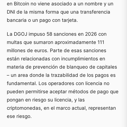
en Bitcoin no viene asociado a un nombre y un
DNI de la misma forma que una transferencia
bancaria o un pago con tarjeta.
La DGOJ impuso 58 sanciones en 2026 con
multas que sumaron aproximadamente 111
millones de euros. Parte de esas sanciones
están relacionadas con incumplimientos en
materia de prevención de blanqueo de capitales
– un area donde la trazabilidad de los pagos es
fundamental. Los operadores con licencia no
pueden permitirse aceptar métodos de pago que
pongan en riesgo su licencia, y las
criptomonedas, en el marco actual, representan
ese riesgo.