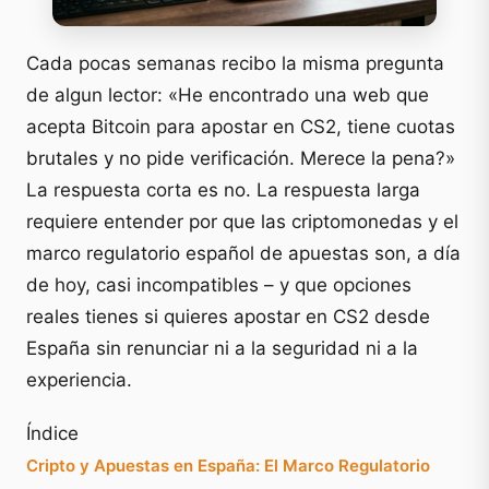
Cada pocas semanas recibo la misma pregunta
de algun lector: «He encontrado una web que
acepta Bitcoin para apostar en CS2, tiene cuotas
brutales y no pide verificación. Merece la pena?»
La respuesta corta es no. La respuesta larga
requiere entender por que las criptomonedas y el
marco regulatorio español de apuestas son, a día
de hoy, casi incompatibles – y que opciones
reales tienes si quieres apostar en CS2 desde
España sin renunciar ni a la seguridad ni a la
experiencia.
Índice
Cripto y Apuestas en España: El Marco Regulatorio