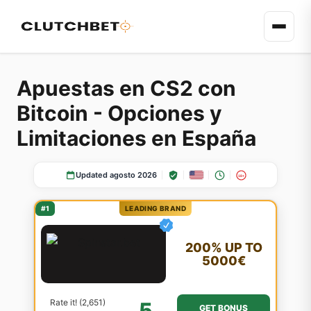
Apuestas en CS2 con
Bitcoin - Opciones y
Limitaciones en España
Updated agosto 2026
18+
#1
LEADING BRAND
200% UP TO
5000€
Rate it! (2,651)
5
GET BONUS