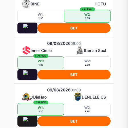
9INE
HOTU
⚡ AI PICK
W1:
W2:
2.30
1.55
BET
09/08/2026
09:00
Inner Circle
Iberian Soul
⚡ AI PICK
W1:
W2:
1.38
2.80
BET
09/08/2026
09:00
JiJieHao
DENDELE CS
⚡ AI PICK
W1:
W2:
3.20
1.30
BET